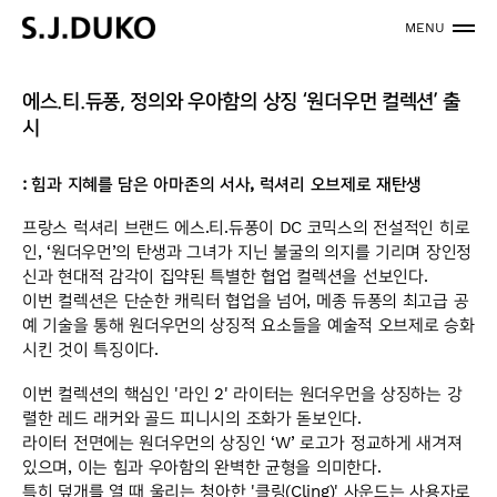
MENU
에스.티.듀퐁, 정의와 우아함의 상징 ‘원더우먼 컬렉션’ 출
시
:
힘과 지혜를 담은 아마존의 서사
,
럭셔리 오브제로 재탄생
프랑스 럭셔리 브랜드 에스.티.듀퐁이 DC 코믹스의 전설적인 히로
인, ‘원더우먼’의 탄생과 그녀가 지닌 불굴의 의지를 기리며 장인정
신과 현대적 감각이 집약된 특별한 협업 컬렉션을 선보인다.
이번 컬렉션은 단순한 캐릭터 협업을 넘어, 메종 듀퐁의 최고급 공
예 기술을 통해 원더우먼의 상징적 요소들을 예술적 오브제로 승화
시킨 것이 특징이다.
이번 컬렉션의 핵심인 '라인 2' 라이터는 원더우먼을 상징하는 강
렬한 레드 래커와 골드 피니시의 조화가 돋보인다.
라이터 전면에는 원더우먼의 상징인 ‘W’ 로고가 정교하게 새겨져
있으며, 이는 힘과 우아함의 완벽한 균형을 의미한다.
특히 덮개를 열 때 울리는 청아한 '클링(Cling)' 사운드는 사용자로